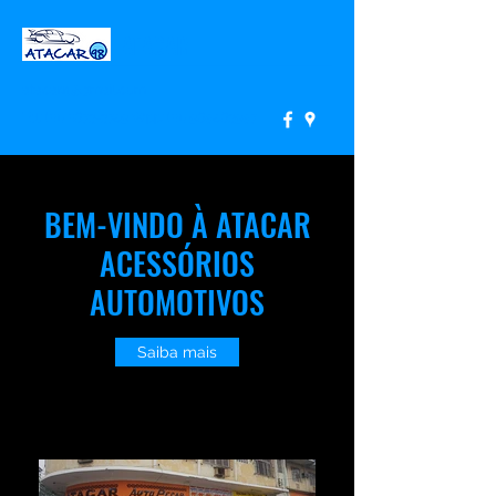
ATACAR
atacar.rj@gmail.com
Tel:
(21) 2673-3749
Wpp:
(21) 965463957
BEM-VINDO À ATACAR
ACESSÓRIOS
AUTOMOTIVOS
Saiba mais